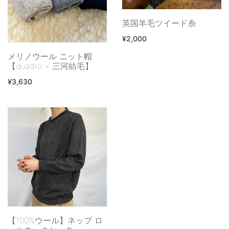
英国羊毛ツイード糸
¥2,000
メリノウール ニット帽
【quadro × 三河紡毛】
¥3,630
【100%ウール】ネップ ロ